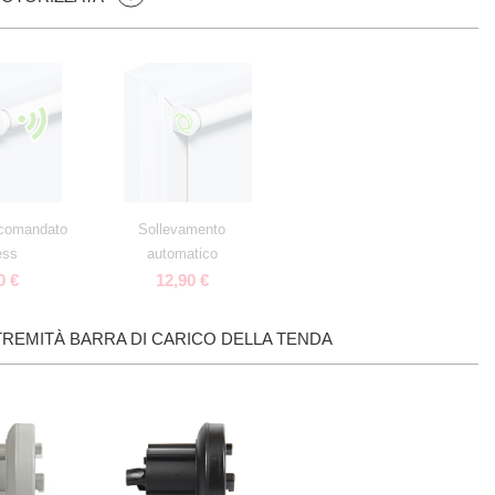
ocomandato
Sollevamento
ess
automatico
0 €
12,90 €
REMITÀ BARRA DI CARICO DELLA TENDA