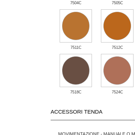
7504C
7505C
7511C
7512C
7518C
7524C
ACCESSORI TENDA
MOVIMENTAZIONE - MANUALE O 