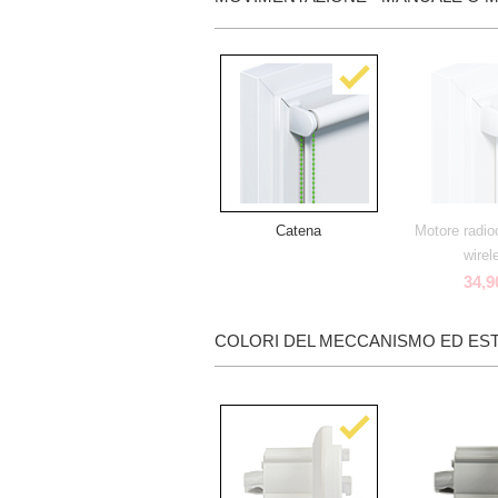
Catena
Motore radi
wirel
34,9
COLORI DEL MECCANISMO ED EST