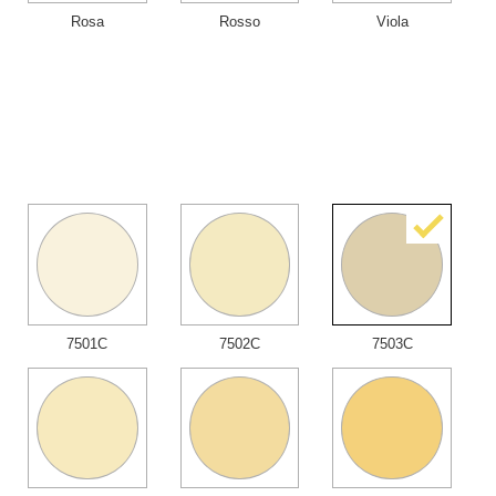
Rosa
Rosso
Viola
7501C
7502C
7503C