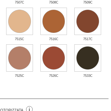
7507C
7508C
7509C
7515C
7516C
7517C
7525C
7526C
7533C
MOTORIZZATA