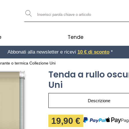
e
Tende
Abbonati alla newsletter e ricevi
10 € di sconto
*
urante o termica Collezione Uni
Tenda a rullo oscu
Uni
Descrizione
19,90 €
Pag