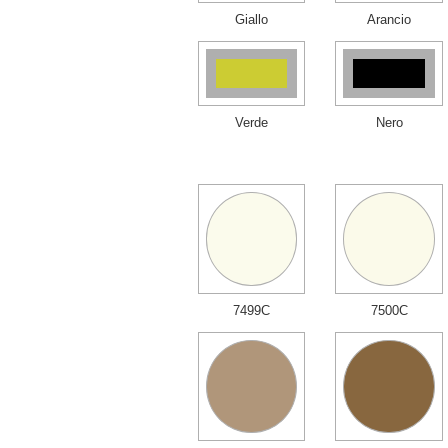
Giallo
Arancio
Verde
Nero
7499C
7500C