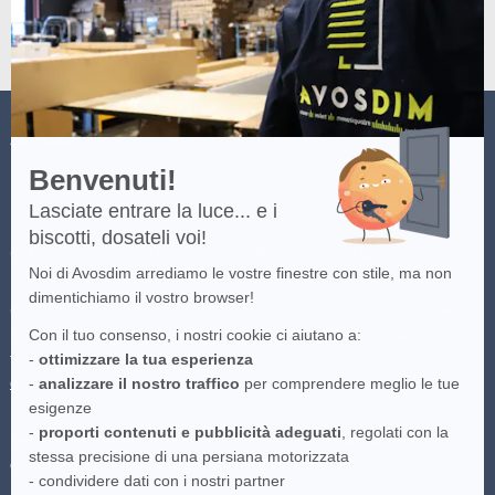
di
più
su
Axeptio
AVOSDIM
Benvenuti!
Lasciate entrare la luce... e i
biscotti, dosateli voi!
(*) Consulta i termini e condizioni dell'offerta cliccando
qui
.
Noi di Avosdim arrediamo le vostre finestre con stile, ma non
dimentichiamo il vostro browser!
(**)Consegna gratuita per gli ordini superiori a 100 euro consegnati nei
Italia continentale, destinazioni speciali escluse. Offerta valida sul
Con il tuo consenso, i nostri cookie ci aiutano a:
trasportatore più economico disponibile. Per maggiori informazioni clicca
-
ottimizzare la tua esperienza
qui
.
-
analizzare il nostro traffico
per comprendere meglio le tue
esigenze
-
proporti contenuti e pubblicità adeguati
, regolati con la
Le immagini presenti sul sito sono proprietà intellettuale di Avosdim,
stessa precisione di una persiana motorizzata
qualsiasi riproduzione parziale o totale è vietata.
- condividere dati con i nostri partner