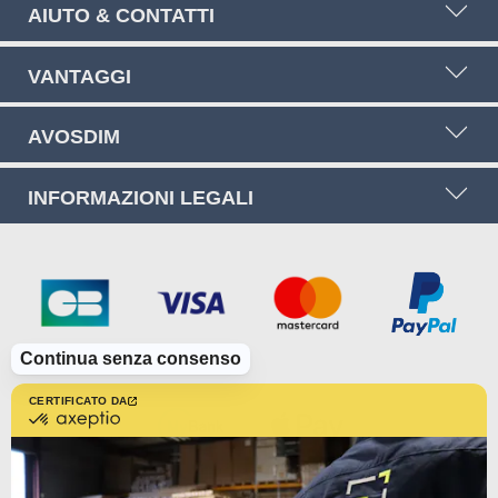
AIUTO & CONTATTI
VANTAGGI
AVOSDIM
INFORMAZIONI LEGALI
Continua senza consenso
CERTIFICATO DA
certificato
da
Axeptio
-
Scopri