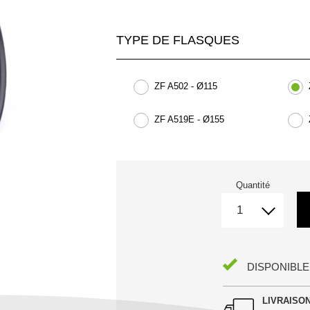
TYPE DE FLASQUES
ZF A502 - Ø115
ZF A519E - Ø155
Quantité
DISPONIBLE
LIVRAISO