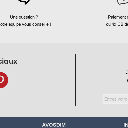
Une question ?
Paiement 
otre équipe vous conseille !
ou 4x CB d
ciaux
O
Inscription
à
notre
newsletter
AVOSDIM
I
: