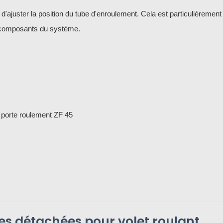
ajuster la position du tube d'enroulement. Cela est particulièrement u
es composants du système.
 porte roulement ZF 45
ces détachées pour volet roulant