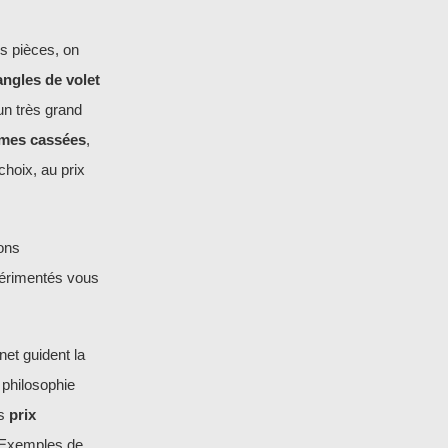
s pièces, on
angles de volet
un très grand
ames cassées
,
choix, au prix
ons
périmentés vous
net guident la
 philosophie
es
prix
! Exemples de