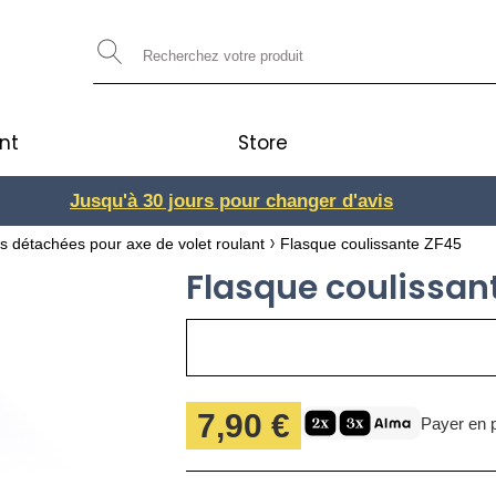
nt
Store
Jusqu'à 30 jours pour changer d'avis
3 ou 4x
s détachées pour axe de volet roulant
Flasque coulissante ZF45
Flasque coulissan
7,90 €
Payer en p