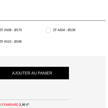
ZF A508 - Ø170
ZF A504 - Ø138
ZF A510 - Ø195
AJOUTER AU PANIER
N
STANDARD
2,90 €
*