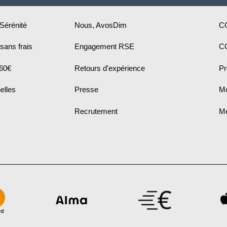
 Sérénité
Nous, AvosDim
C
sans frais
Engagement RSE
C
 60€
Retours d'expérience
Pr
elles
Presse
Mo
Recrutement
Me