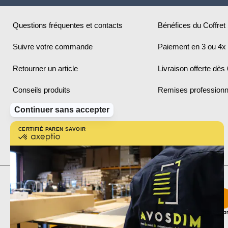
Questions fréquentes et contacts
Bénéfices du Coffret
Suivre votre commande
Paiement en 3 ou 4x 
Retourner un article
Livraison offerte dès
Conseils produits
Remises professionn
Continuer sans accepter
Infos pratiques
CERTIFIÉ PAR
EN SAVOIR PLUS SUR
Plan du site
certifié
par
Axeptio
-
En
savoir
plus
sur
Axeptio