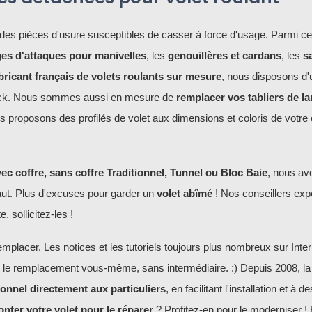
des pièces d'usure susceptibles de casser à force d'usage. Parmi ce
ges d'attaques pour manivelles
, les
genouillères et cardans
, les
s
bricant français de volets roulants sur mesure
, nous disposons d'
tock. Nous sommes aussi en mesure de
remplacer vos tabliers de l
us proposons des profilés de volet aux dimensions et coloris de votre 
c coffre, sans coffre Traditionnel, Tunnel ou Bloc Baie
, nous av
faut. Plus d'excuses pour garder un
volet abîmé
! Nos conseillers ex
 sollicitez-les !
emplacer. Les notices et les tutoriels toujours plus nombreux sur Inter
 le remplacement vous-même, sans intermédiaire. :) Depuis 2008, la
ionnel directement aux particuliers
, en facilitant l'installation et à d
nter votre volet pour le réparer
? Profitez-en pour le moderniser 