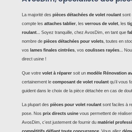
La majorité des
pièces détachées de volet roulant
sont 
compte les
attaches tablier
, les
verrous de volet
, les
ti
roulant
... Soyez tranquille, chez AvosDim, en tant que
fa
nombre de
pièces détachées pour volets
, toutes en s
vos
lames finales cintrées
, vos
coulisses rayées
... No
direct usine !
Que votre
volet à réparer
soit un
modèle Rénovation ave
certainement le
composant de volet roulant
qu'il vous 
guident dans le choix de la pièce détachée en cas de doute,
La plupart des
pièces pour volet roulant
sont faciles à r
pose. Nos
prix directs usine
vous permettent de réaliser
AvosDim, c'est justement de fournir du
matériel profess
compétitifs défiant toute concurrence
. Vous allez
démo