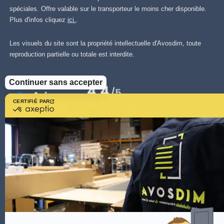
spéciales. Offre valable sur le transporteur le moins cher disponible.
Plus d'infos cliquez
ici.
.
Les visuels du site sont la propriété intellectuelle d'Avosdim, toute
reproduction partielle ou totale est interdite.
Continuer sans accepter
CERTIFIÉ PAR
certifié
par
Axeptio
-
En
savoir
plus
sur
Axeptio