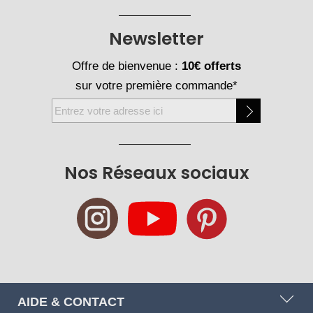
Newsletter
Offre de bienvenue :
10€ offerts
sur votre première commande*
Inscription
à
notre
newsletter
Nos Réseaux sociaux
:
AIDE & CONTACT