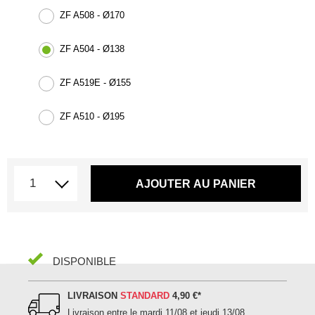
ZF A508 - Ø170
ZF A504 - Ø138
ZF A519E - Ø155
ZF A510 - Ø195
AJOUTER AU PANIER
DISPONIBLE
LIVRAISON
STANDARD
4,90 €
*
Livraison entre le
mardi 11/08 et jeudi 13/08
.