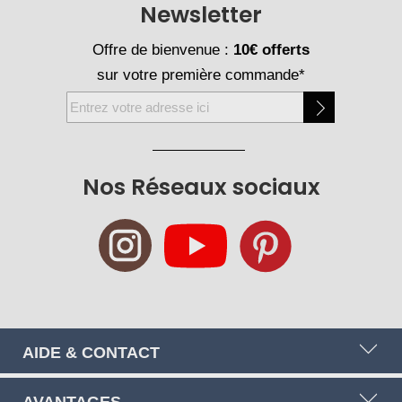
Newsletter
Offre de bienvenue :
10€ offerts
sur votre première commande*
Inscription
à
notre
newsletter
Nos Réseaux sociaux
:
AIDE & CONTACT
AVANTAGES