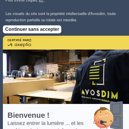
Plus d'infos cliquez
ici.
.
Les visuels du site sont la propriété intellectuelle d'Avosdim, toute
reproduction partielle ou totale est interdite.
Continuer sans accepter
CERTIFIÉ PAR
certifié
par
Axeptio
-
En
savoir
plus
sur
Axeptio
Bienvenue !
Laissez entrer la lumière ... et les