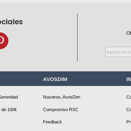
ociales
Of
Inscríbase
a
nuestro
boletín
AVOSDIM
I
de
noticias:
Serenidad
Nosotros, AvosDim
Co
ir de 100€
Compromiso RSC
Co
Feedback
Pr