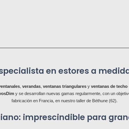
pecialista en estores a medid
ventanales
,
verandas
,
ventanas triangulares
y
ventanas de techo
AvosDim
y se desarrollan nuevas gamas regularmente, con un objetivo
fabricación en Francia, en nuestro taller de Béthune (62).
rniano: imprescindible para gr