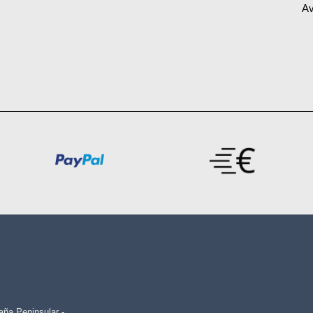
Av
paña Peninsular -