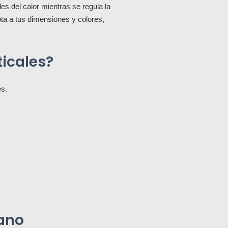
les del calor mientras se regula la
pta a tus dimensiones y colores,
ticales?
s.
iano