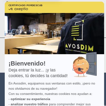
Consejos sobre productos
CERTIFICADO POR
DESCUBRE MÁS SOBRE
certificado
por
Informaciones prácticas
Axeptio
-
Mapa del sitio
Más
información
sobre
Axeptio
¡Bienvenido!
Deja entrar la luz... ¡y las
cookies, tú decides la cantidad!
En Avosdim, equipamos sus ventanas con estilo, ¡pero no
AVOSDIM
nos olvidamos de su navegador!
Con su consentimiento, nuestras cookies nos ayudan a:
(*) Ver las condiciones de la oferta haciendo clic
aquí
.
-
optimizar su experiencia
-
analizar nuestro tráfico
para comprender mejor sus
(**) Entrega gratuita para todo pedido a partir de 100€ sólo para Es