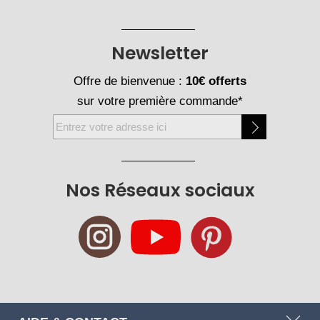
Newsletter
Offre de bienvenue :
10€ offerts
sur votre première commande*
Inscription
à
notre
newsletter
Nos Réseaux sociaux
: