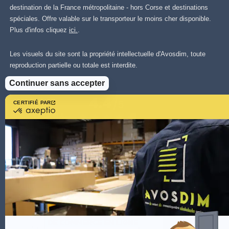
destination de la France métropolitaine - hors Corse et destinations
spéciales. Offre valable sur le transporteur le moins cher disponible.
Plus d'infos cliquez
ici.
.
Les visuels du site sont la propriété intellectuelle d'Avosdim, toute
reproduction partielle ou totale est interdite.
Continuer sans accepter
CERTIFIÉ PAR
certifié
par
Axeptio
-
En
savoir
plus
sur
Axeptio