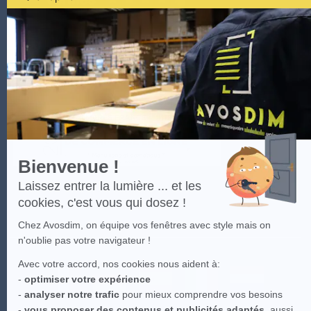
par
Axeptio
-
En
savoir
plus
sur
Axeptio
Bienvenue !
Laissez entrer la lumière ... et les
cookies, c'est vous qui dosez !
Chez Avosdim, on équipe vos fenêtres avec style mais on
n'oublie pas votre navigateur !
Avec votre accord, nos cookies nous aident à:
-
optimiser votre expérience
-
analyser notre trafic
pour mieux comprendre vos besoins
-
vous proposer des contenus et publicités adaptés
, aussi