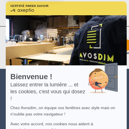
CERTIFIÉ PAR
EN SAVOIR PLUS SUR
Plan du site
certifié
par
Axeptio
-
En
savoir
plus
sur
Axeptio
Bienvenue !
Laissez entrer la lumière ... et
les cookies, c'est vous qui dosez
AVOSDIM
!
456, rue Franklin Roosevelt - 62400 Béthune
Chez Avosdim, on équipe vos fenêtres avec style mais on
n'oublie pas votre navigateur !
Réalisé par OpenITech,
agence Magento à Béthune
Avec votre accord, nos cookies nous aident à: