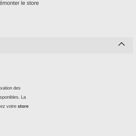
émonter le store
ixation des
isponibles. La
rez votre
store