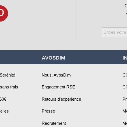
O
Inscription
à
notre
newsletter
AVOSDIM
I
:
 Sérénité
Nous, AvosDim
C
sans frais
Engagement RSE
C
 60€
Retours d'expérience
Pr
elles
Presse
Mo
Recrutement
Me