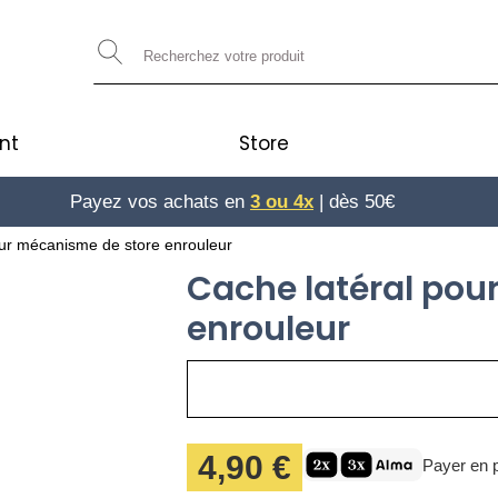
nt
Store
Payez vos achats en
Jusqu'à 30 jours pour changer d'avis
3 ou 4x
| dès 50€
our mécanisme de store enrouleur
Cache latéral pou
enrouleur
4,90 €
Payer en p