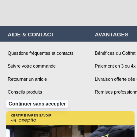
AIDE & CONTACT
AVANTAGES
Questions fréquentes et contacts
Bénéfices du Coffret
Suivre votre commande
Paiement en 3 ou 4x 
Retourner un article
Livraison offerte dès
Conseils produits
Remises professionn
Continuer sans accepter
Infos pratiques
CERTIFIÉ PAR
EN SAVOIR PLUS SUR
Plan du site
certifié
par
Axeptio
-