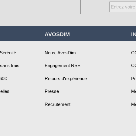
Inscription
à
notre
newsletter
AVOSDIM
I
:
 Sérénité
Nous, AvosDim
C
sans frais
Engagement RSE
C
 60€
Retours d'expérience
Pr
elles
Presse
Mo
Recrutement
Me