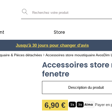
nt
Store
Jusqu'à 30 jours pour changer d'avis
3 ou 4x
iquaire & Pièces détachées
Accessoires store moustiquaire AvosDim 
Accessoires store
fenetre
Description du produit
6,90 €
Payer en p