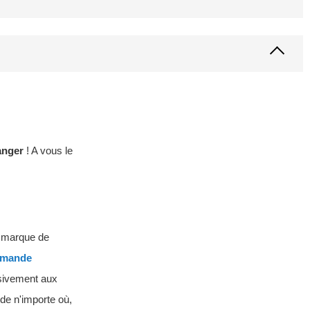
anger
! A vous le
t marque de
mmande
usivement aux
 de n'importe où,