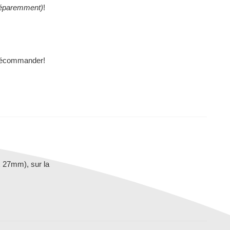
éparemment)
!
télécommander!
x 27mm), sur la