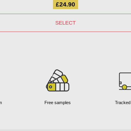
£24.90
SELECT
m
Free samples
Tracked 