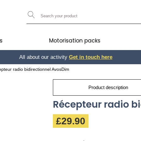
s
Motorisation packs
All about our activity
Get in touch here
Get in touch here
pteur radio bidirectionnel AvosDim
Product description
Récepteur radio b
£29.90