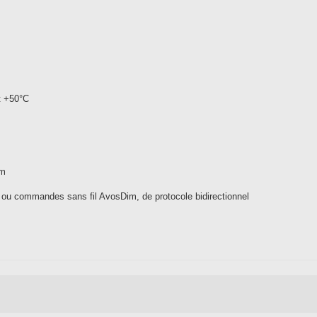
t +50°C
um
u commandes sans fil AvosDim, de protocole bidirectionnel