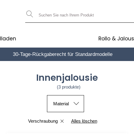
llladen
Rollo & Jalous
30-Tage-Rückgaberecht für Standardmodelle
10€*
Innenjalousie
(3 produkte)
Material
Verschraubung
Alles löschen