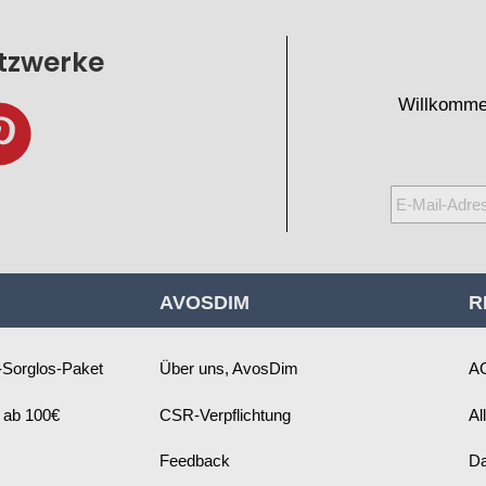
etzwerke
Willkomme
Melden
Sie
sich
für
AVOSDIM
R
unseren
Newsletter
an:
Sorglos-Paket
Über uns, AvosDim
A
 ab 100€
CSR-Verpflichtung
Al
Feedback
Da