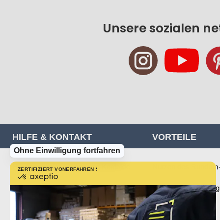
Unsere sozialen n
HILFE & KONTAKT
VORTEILE
Ohne Einwilligung fortfahren
Häufig gestellte Fragen und Kontakte
Nutzen des Rundum-
ZERTIFIZIERT VON
ERFAHREN SIE MEHR ÜBER
zertifiziert
von
Sendung verfolgen
Kostenlose Lieferung
Axeptio
-
Erfahren
Bestellung retournieren
Sie