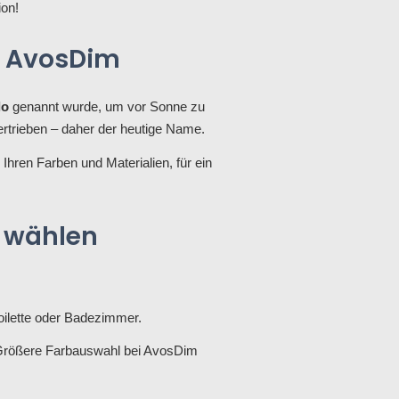
ion!
zu AvosDim
lo
genannt wurde, um vor Sonne zu
rtrieben – daher der heutige Name.
 Ihren Farben und Materialien, für ein
o wählen
Toilette oder Badezimmer.
 Größere Farbauswahl bei AvosDim