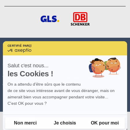
CERTIFIÉ PAR
certifié
(*)
See promotion conditions
here
.
par
Axeptio
-
(**)
See conditions
here
Salut c'est nous...
En
les Cookies !
savoir
plus
The visuals of the site are the intellectual property of AvosDim, any partial
sur
On a attendu d'être sûrs que le contenu
or total reproduction is prohibited.
Axeptio
de ce site vous intéresse avant de vous déranger, mais on
aimerait bien vous accompagner pendant votre visite...
C'est OK pour vous ?
ADD TO CART
Non merci
Je choisis
OK pour moi