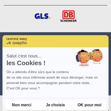
CERTIFIÉ PAR
certifié
(*)
See promotion conditions
here
.
par
Axeptio
-
(**)
See conditions
here
Salut c'est nous...
En
les Cookies !
savoir
plus
The visuals of the site are the intellectual property of AvosDim, any partial
sur
On a attendu d'être sûrs que le contenu
or total reproduction is prohibited.
Axeptio
de ce site vous intéresse avant de vous déranger, mais on
aimerait bien vous accompagner pendant votre visite...
C'est OK pour vous ?
ADD TO CART
Non merci
Je choisis
OK pour moi